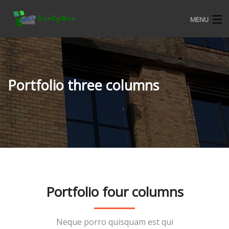
MENU
KEZDŐOLDAL
BEMUTATKOZÁS
Portfolio three columns
ALURON NYÍLÁSZÁRÓ RENDSZEREK
CKM MŰANYAG NYÍLÁSZÁRÓ RENDSZEREK
TERMÉKEKRŐL
VERÉPKER REFERENCIÁK
Portfolio four columns
ALURON SA KERESKEDELMI FELTÉTELEK
KATALÓGUSOK
Neque porro quisquam est qui