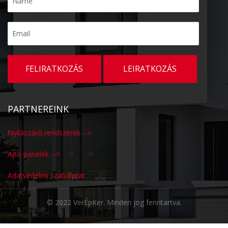
KAPCSOLAT
PARTNEREINK
Nyílászáró rendszerek -->
Ajtó panelek -->
Adatvédelmi szabályzat
© 2022 VerÉpKer. Minden jog fenntartva.