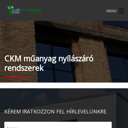
MENU
KEZDŐOLDAL
BEMUTATKOZÁS
ALURON NYÍLÁSZÁRÓ RENDSZEREK
CKM műanyag nyílászáró
rendszerek
CKM MŰANYAG NYÍLÁSZÁRÓ RENDSZEREK
TERMÉKEKRŐL
VERÉPKER REFERENCIÁK
ALURON SA KERESKEDELMI FELTÉTELEK
KÉREM IRATKOZZON FEL HÍRLEVELÜNKRE.
KATALÓGUSOK