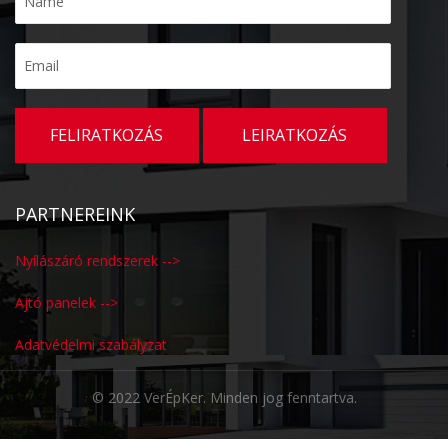
KAPCSOLAT
PARTNEREINK
Nyílászáró rendszerek -->
Ajtó panelek -->
Adatvédelmi szabályzat
© 2022 VerÉpKer. Minden jog fenntartva.