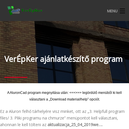
MENU
KEZDŐOLDAL
BEMUTATKOZÁS
ALURON NYÍLÁSZÁRÓ RENDSZEREK
VerÉpKer ajánlatkészítő program
CKM MŰANYAG NYÍLÁSZÁRÓ RENDSZEREK
TERMÉKEKRŐL
A AluronCad program megnyitása után: <<<
>>> legördülő menüből ki kell
VERÉPKER REFERENCIÁK
választani a „Download material/help” opciót.
ALURON SA KERESKEDELMI FELTÉTELEK
Ez a Aluron felhő tárhelyére visz minket, ott az „3. Helpfull program
files/ 3. Pliki programu na chmurze” menüpontot kell választani,
KATALÓGUSOK
ahonnan le kell tölteni az
aktualizacja_25_04_2019we….