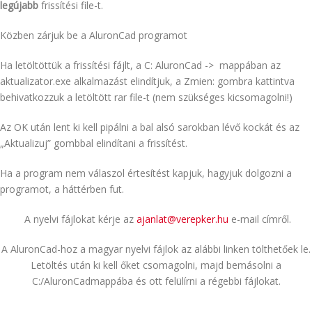
legújabb
frissítési file-t.
KAPCSOLAT
Közben zárjuk be a AluronCad programot
Ha letöltöttük a frissítési fájlt, a C: AluronCad -> mappában az
aktualizator.exe alkalmazást elindítjuk, a Zmien: gombra kattintva
behivatkozzuk a letöltött rar file-t (nem szükséges kicsomagolni!)
Az OK után lent ki kell pipálni a bal alsó sarokban lévő kockát és az
„Aktualizuj” gombbal elindítani a frissítést.
Ha a program nem válaszol értesítést kapjuk, hagyjuk dolgozni a
programot, a háttérben fut.
A nyelvi fájlokat kérje az
ajanlat@verepker.hu
e-mail címről.
A AluronCad-hoz a magyar nyelvi fájlok az alábbi linken tölthetőek le.
Letöltés után ki kell őket csomagolni, majd bemásolni a
C:/AluronCadmappába és ott felülírni a régebbi fájlokat.