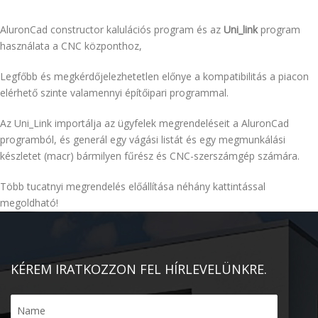
AluronCad constructor kalulációs program és az
Uni_link
program
használata a CNC központhoz,
Legfőbb és megkérdőjelezhetetlen előnye a kompatibilitás a piacon
elérhető szinte valamennyi építőipari programmal.
Az Uni_Link importálja az ügyfelek megrendeléseit a AluronCad
programból, és generál egy vágási listát és egy megmunkálási
készletet (macr) bármilyen fűrész és CNC-szerszámgép számára.
Több tucatnyi megrendelés előállítása néhány kattintással
megoldható!
KÉREM IRATKOZZON FEL HÍRLEVELÜNKRE.