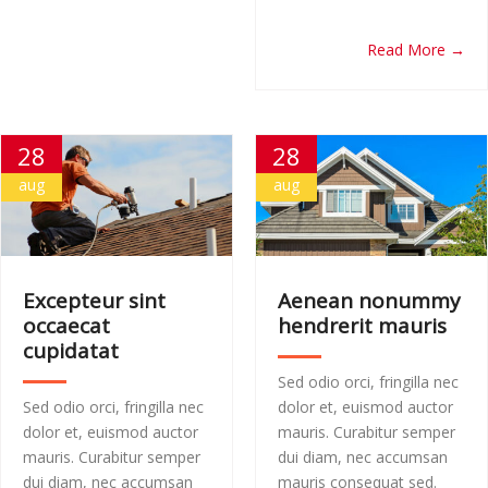
Read More →
28
28
aug
aug
Excepteur sint
Aenean nonummy
occaecat
hendrerit mauris
cupidatat
Sed odio orci, fringilla nec
Sed odio orci, fringilla nec
dolor et, euismod auctor
dolor et, euismod auctor
mauris. Curabitur semper
mauris. Curabitur semper
dui diam, nec accumsan
dui diam, nec accumsan
mauris consequat sed.