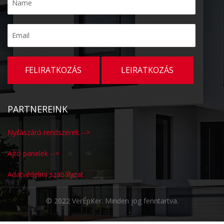
PARTNEREINK
Nyílászáró rendszerek -->
Ajtó panelek -->
Adatvédelmi szabályzat
© 2022 VerÉpKer. Minden jog fenntartva.