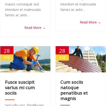
mauris consequat sed.
Interdum et malesuada
Interdum et malesuada
fames ac ante…
fames ac ante…
Read More →
Read More →
28
28
aug
aug
Fusce suscipit
Cum sociis
varius mi cum
natoque
sociis
penatibus et
magnis
Sed odio orci, fringilla nec