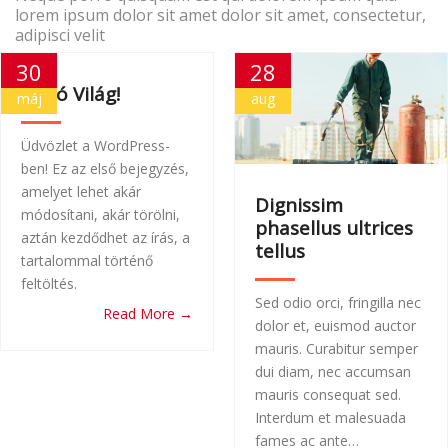
lorem ipsum dolor sit amet dolor sit amet, consectetur,
KAPCSOLAT
adipisci velit
30
28
Helló Világ!
máj
aug
Üdvözlet a WordPress-
ben! Ez az első bejegyzés,
amelyet lehet akár
Dignissim
módosítani, akár törölni,
phasellus ultrices
aztán kezdődhet az írás, a
tellus
tartalommal történő
feltöltés.
Sed odio orci, fringilla nec
Read More →
dolor et, euismod auctor
mauris. Curabitur semper
dui diam, nec accumsan
mauris consequat sed.
Interdum et malesuada
fames ac ante…