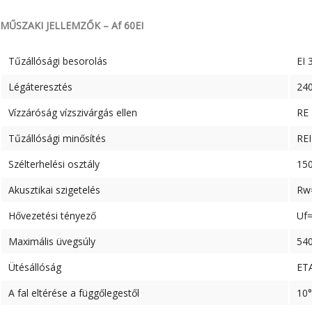
MŰSZAKI JELLEMZŐK – Af 60EI
Tűzállósági besorolás
EI 
Légáteresztés
24
Vízzáróság vízszivárgás ellen
RE
Tűzállósági minősítés
REI
Szélterhelési osztály
15
Akusztikai szigetelés
Rw=
Hővezetési tényező
Uf
Maximális üvegsúly
540
Ütésállóság
ETA
A fal eltérése a függőlegestől
10°