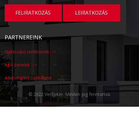
PARTNEREINK
Nyílászáró rendszerek -->
Ajtó panelek -->
Adatvédelmi szabályzat
© 2022 VerÉpKer. Minden jog fenntartva.