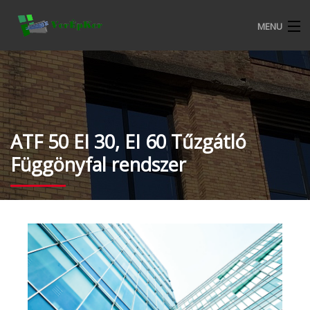
MENU
KEZDŐOLDAL
BEMUTATKOZÁS
ALURON NYÍLÁSZÁRÓ RENDSZEREK
ATF 50 EI 30, EI 60 Tűzgátló
Függönyfal rendszer
CKM MŰANYAG NYÍLÁSZÁRÓ RENDSZEREK
TERMÉKEKRŐL
VERÉPKER REFERENCIÁK
ALURON SA KERESKEDELMI FELTÉTELEK
KATALÓGUSOK