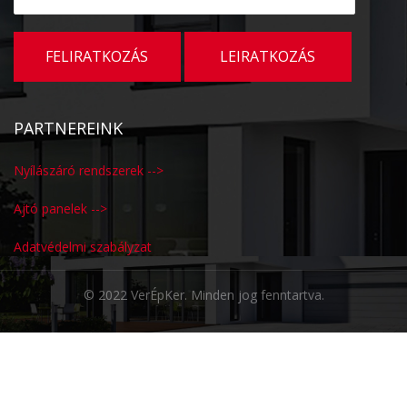
PARTNEREINK
Nyílászáró rendszerek -->
Ajtó panelek -->
Adatvédelmi szabályzat
© 2022 VerÉpKer. Minden jog fenntartva.