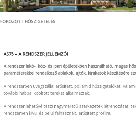
KAPCSOLAT
FOKOZOTT HŐSZIGETELÉS
AS75 – A RENDSZER JELLEMZŐI
A rendszer lakó-, köz- és ipari épületekben használható, magas hős
paraméterekkel rendelkező ablakok, ajtók, kirakatok készítésére szo
A rendszerben üvegszállal erősített, poliamid hőszigetelőket, valami
további habbal kitöltött tereket alkalmaztak.
A rendszer lehetővé teszi nagyméretű szerkezetek létrehozását, tek
rendszerben kívül és belül felhasznált, erősített profilra.