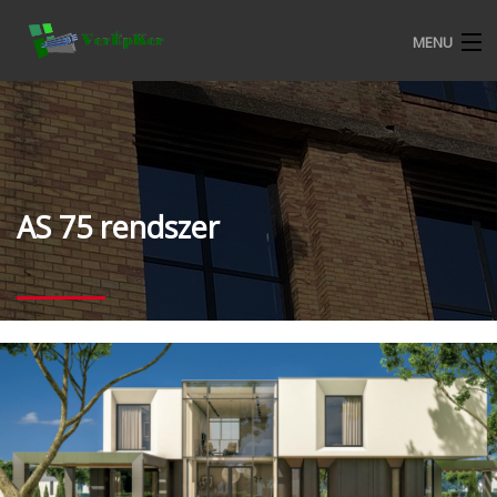
MENU
KEZDŐOLDAL
BEMUTATKOZÁS
ALURON NYÍLÁSZÁRÓ RENDSZEREK
AS 75 rendszer
CKM MŰANYAG NYÍLÁSZÁRÓ RENDSZEREK
TERMÉKEKRŐL
VERÉPKER REFERENCIÁK
ALURON SA KERESKEDELMI FELTÉTELEK
KATALÓGUSOK