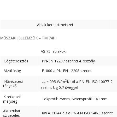
Ablak keresztmetszet
MŰSZAKI JELLEMZŐK – TM 74HI
AS 75 ablakok
Légáteresztés
PN-EN 12207 szerinti 4. osztály
Vízállóság
E1000 a PN-EN 12208 szerint
2
Hővezetési
U
= 095 W/m
K-tól a PN-EN ISO 10077-2
f
tényező
szerint Ug 0,7 üveggel
Szerkezeti
Tokprofil: 75mm, Szárnyprofil: 84,1mm
mélység
Akusztikai
Rw = 31÷44 dB a PN-EN ISO 140-3 szerint
szigetelés