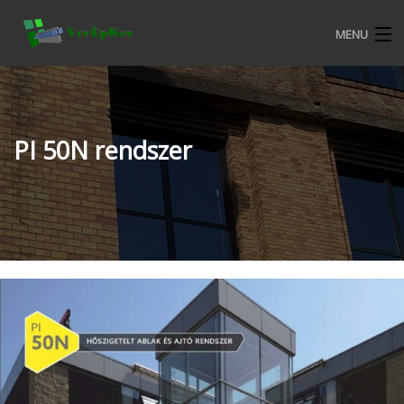
MENU
KEZDŐOLDAL
BEMUTATKOZÁS
PI 50N rendszer
ALURON NYÍLÁSZÁRÓ RENDSZEREK
CKM MŰANYAG NYÍLÁSZÁRÓ RENDSZEREK
TERMÉKEKRŐL
VERÉPKER REFERENCIÁK
ALURON SA KERESKEDELMI FELTÉTELEK
KATALÓGUSOK