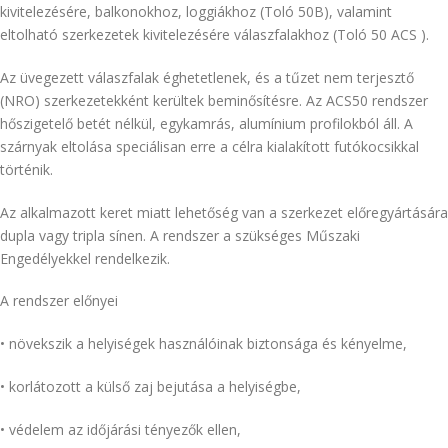
kivitelezésére, balkonokhoz, loggiákhoz (Toló 50B), valamint
eltolható szerkezetek kivitelezésére válaszfalakhoz (Toló 50 ACS ).
Az üvegezett válaszfalak éghetetlenek, és a tűzet nem terjesztő
(NRO) szerkezetekként kerültek beminősítésre. Az ACS50 rendszer
hőszigetelő betét nélkül, egykamrás, alumínium profilokból áll. A
szárnyak eltolása speciálisan erre a célra kialakított futókocsikkal
történik.
Az alkalmazott keret miatt lehetőség van a szerkezet előregyártására
dupla vagy tripla sínen. A rendszer a szükséges Műszaki
Engedélyekkel rendelkezik.
A rendszer előnyei
• növekszik a helyiségek használóinak biztonsága és kényelme,
• korlátozott a külső zaj bejutása a helyiségbe,
• védelem az időjárási tényezők ellen,