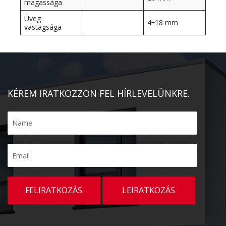
magassága
Üveg
4÷18 mm
vastagsága
KÉREM IRATKOZZON FEL HÍRLEVELÜNKRE.