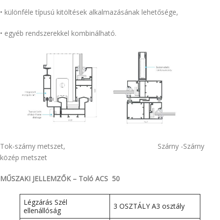
• különféle típusú kitöltések alkalmazásának lehetősége,
• egyéb rendszerekkel kombinálható.
Tok-szárny metszet, Szárny -Szárny
közép metszet
MŰSZAKI JELLEMZŐK – Toló ACS 50
Légzárás Szél
3 OSZTÁLY A3 osztály
ellenállóság