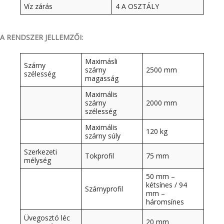
Víz zárás
4 A OSZTÁLY
A RENDSZER JELLEMZŐI:
Maximásli
Szárny
szárny
2500 mm
szélesség
magasság
Maximális
szárny
2000 mm
szélesség
Maximális
120 kg
szárny súly
Szerkezeti
Tokprofil
75 mm
mélység
50 mm –
kétsínes / 94
Szárnyprofil
mm –
háromsínes
Üvegosztó léc
20 mm