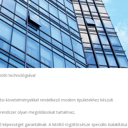
ötti technológiával
ési követelményekkel rendelkező modern épületekhez készült.
A rendszer olyan megoldásokat tartalmaz,
épességet garantálnak. A kitöltő rögzítőcsésze speciális kialakítása 