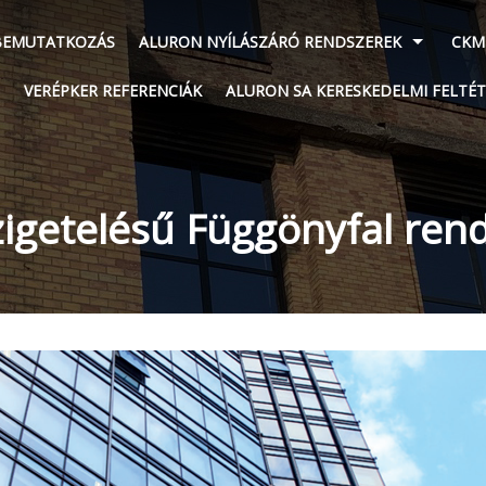
BEMUTATKOZÁS
ALURON NYÍLÁSZÁRÓ RENDSZEREK
CKM
VERÉPKER REFERENCIÁK
ALURON SA KERESKEDELMI FELTÉT
zigetelésű Függönyfal ren