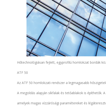
Hőtechnológiásan fejlett, egyprofilú homlokzat bordák köz
ATF 50
Az ATF 50 homlokzati rendszer a legmagasabb hőszigetel
A megoldás alapján síkfalak és tetőablakok is építhetők. 
amelyek magas vízzárósági paramétereket és légáteresztő k