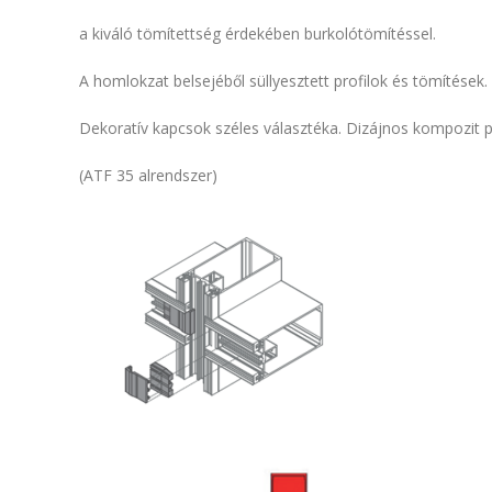
a kiváló tömítettség érdekében burkolótömítéssel.
A homlokzat belsejéből süllyesztett profilok és tömítések.
Dekoratív kapcsok széles választéka. Dizájnos kompozit 
(ATF 35 alrendszer)