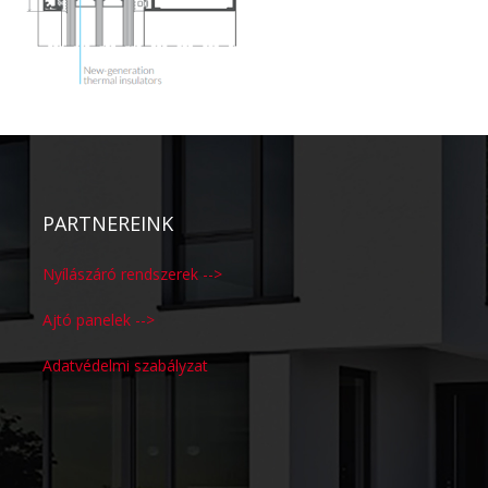
PARTNEREINK
Nyílászáró rendszerek -->
Ajtó panelek -->
Adatvédelmi szabályzat