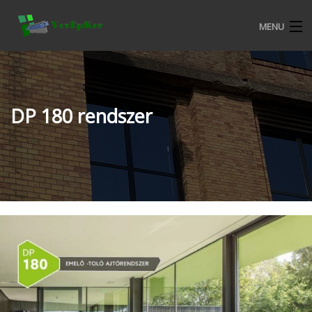
MENU
KEZDŐOLDAL
BEMUTATKOZÁS
DP 180 rendszer
ALURON NYÍLÁSZÁRÓ RENDSZEREK
CKM MŰANYAG NYÍLÁSZÁRÓ RENDSZEREK
TERMÉKEKRŐL
VERÉPKER REFERENCIÁK
ALURON SA KERESKEDELMI FELTÉTELEK
KATALÓGUSOK