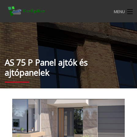
MENU
KEZDŐOLDAL
BEMUTATKOZÁS
ALURON NYÍLÁSZÁRÓ RENDSZEREK
AS 75 P Panel ajtók és
ajtópanelek
CKM MŰANYAG NYÍLÁSZÁRÓ RENDSZEREK
TERMÉKEKRŐL
VERÉPKER REFERENCIÁK
ALURON SA KERESKEDELMI FELTÉTELEK
KATALÓGUSOK