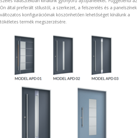
Széles választékban kínálunk gyönyörű ajtópaneleket. Függetlenül az
Ön által preferált stílustól, a szerkezet, a felszerelés és a panelszínek
változatos konfigurációinak köszönhetően lehetőséget kínálunk a
tökéletes termék megszerzésére.