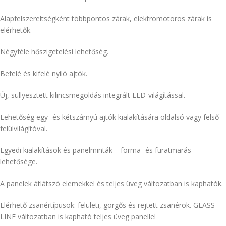
Alapfelszereltségként többpontos zárak, elektromotoros zárak is
elérhetők.
Négyféle hőszigetelési lehetőség.
Befelé és kifelé nyíló ajtók.
Új, süllyesztett kilincsmegoldás integrált LED-világítással.
Lehetőség egy- és kétszárnyú ajtók kialakítására oldalsó vagy felső
felülvilágítóval.
Egyedi kialakítások és panelminták – forma- és furatmarás –
lehetősége.
A panelek átlátszó elemekkel és teljes üveg változatban is kaphatók.
Elérhető zsanértípusok: felületi, görgős és rejtett zsanérok. GLASS
LINE változatban is kapható teljes üveg panellel